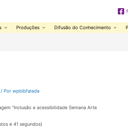
s
Produções
Difusão do Conhecimento
P
/ Por
wpbibfalada
gem “Inclusão e acessibilidade Semana Arte
utos e 41 segundos)