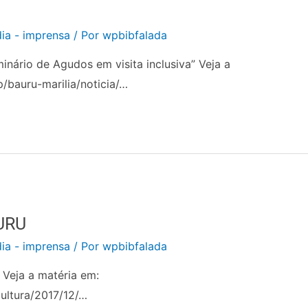
ia - imprensa
/ Por
wpbibfalada
nário de Agudos em visita inclusiva” Veja a
p/bauru-marilia/noticia/…
URU
ia - imprensa
/ Por
wpbibfalada
 Veja a matéria em:
cultura/2017/12/…