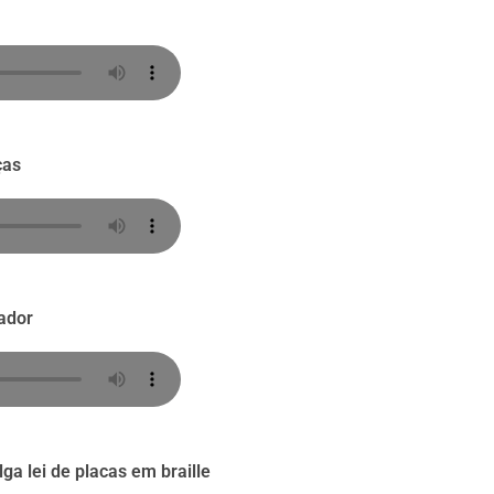
ças
rador
ga lei de placas em braille